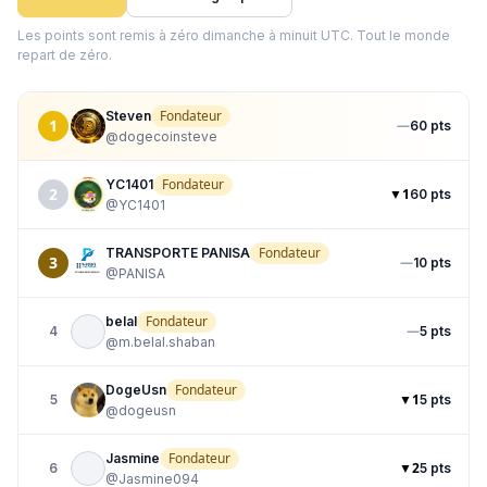
Les points sont remis à zéro dimanche à minuit UTC. Tout le monde
repart de zéro.
Fondateur
Steven
1
—
60 pts
@
dogecoinsteve
Fondateur
YC1401
2
▼1
60 pts
@
YC1401
Fondateur
TRANSPORTE PANISA
3
—
10 pts
@
PANISA
Fondateur
belal
—
4
5 pts
@
m.belal.shaban
Fondateur
DogeUsn
▼1
5
5 pts
@
dogeusn
Fondateur
Jasmine
▼2
6
5 pts
@
Jasmine094