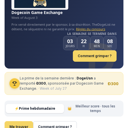
Dogecoin Game Exchange
Week of August 3
Prix versé directement par le sponsor, à sa discrétion. TheDogeList ne
détient, ne séquestre ni ne garantit le prix.
Règles du concours
Đ
LA SEMAINE SE TERMINE DANS
03
22
48
08
JOURS
H
MIN
SEC
Comment grimper ?
La prime de la semaine dernière :
DogeUsn
a
Đ300
remporté
Đ300
, sponsorisée par Dogecoin Game
Exchange.
·
Week of July 27
Meilleur score · tous les
⚡
Prime hebdomadaire
👑
temps
Me trouver
Comment grimper ?